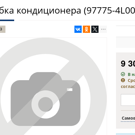
бка кондиционера
(97775-4L00
3
9 3
В 
Ср
согла
Само