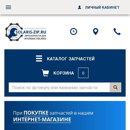
ЛИЧНЫЙ КАБИНЕТ
Переключить
навигацию
Посмотреть
Посмотр
По
график
схему
ил
работы
проезда
за
об
зв
КАТАЛОГ ЗАПЧАСТЕЙ
КОРЗИНА
0
ПОКУПКЕ
При
запчастей в нашем
ИНТЕРНЕТ-МАГАЗИНЕ