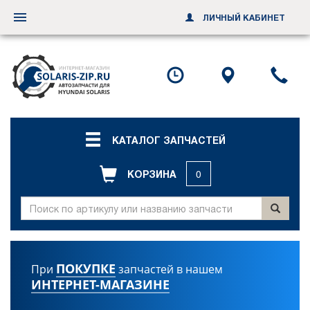
ЛИЧНЫЙ КАБИНЕТ
Переключить
навигацию
Посмотреть
Посмотр
По
график
схему
ил
работы
проезда
за
об
зв
КАТАЛОГ ЗАПЧАСТЕЙ
КОРЗИНА
0
ПОКУПКЕ
При
запчастей в нашем
ИНТЕРНЕТ-МАГАЗИНЕ