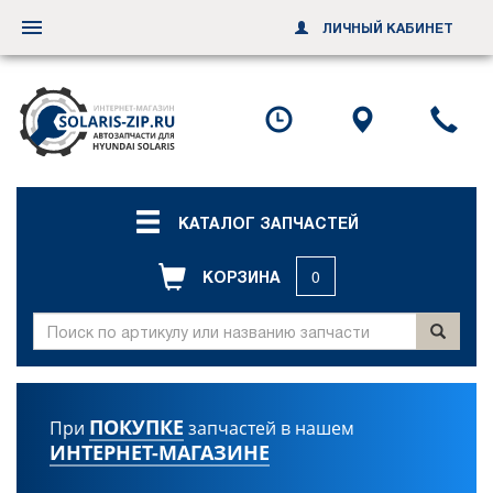
ЛИЧНЫЙ КАБИНЕТ
Переключить
навигацию
Посмотреть
Посмотр
По
график
схему
ил
работы
проезда
за
об
зв
КАТАЛОГ ЗАПЧАСТЕЙ
КОРЗИНА
0
ПОКУПКЕ
При
запчастей в нашем
ИНТЕРНЕТ-МАГАЗИНЕ