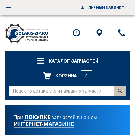
ЛИЧНЫЙ КАБИНЕТ
Переключить
навигацию
Посмотреть
Посмотр
По
график
схему
ил
работы
проезда
за
об
зв
КАТАЛОГ ЗАПЧАСТЕЙ
КОРЗИНА
0
ПОКУПКЕ
При
запчастей в нашем
ИНТЕРНЕТ-МАГАЗИНЕ