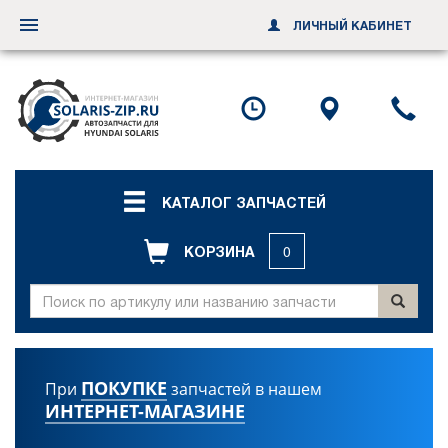
ЛИЧНЫЙ КАБИНЕТ
Переключить
навигацию
Посмотреть
Посмотр
По
график
схему
ил
работы
проезда
за
об
зв
КАТАЛОГ ЗАПЧАСТЕЙ
КОРЗИНА
0
ПОКУПКЕ
При
запчастей в нашем
ИНТЕРНЕТ-МАГАЗИНЕ