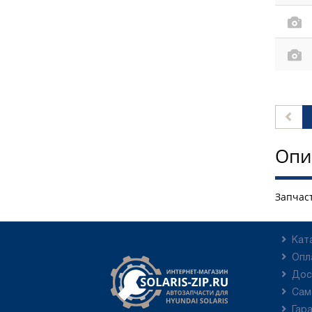
Опи
Запчаст
Кат
Опл
Дос
Сам
Гар