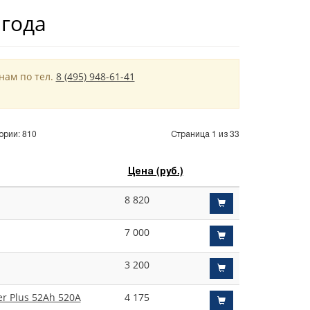
 года
нам по тел.
8 (495) 948-61-41
ории: 810
Страница 1 из 33
Цена (руб.)
8 820
7 000
3 200
r Plus 52Ah 520A
4 175