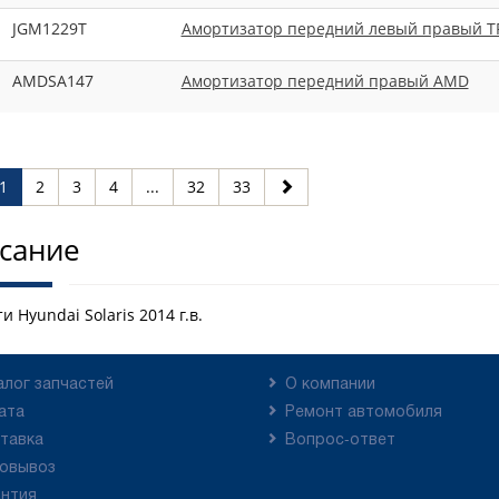
JGM1229T
Амортизатор передний левый правый 
AMDSA147
Амортизатор передний правый AMD
1
2
3
4
...
32
33
сание
и Hyundai Solaris 2014 г.в.
алог запчастей
О компании
ата
Ремонт автомобиля
тавка
Вопрос-ответ
овывоз
антия