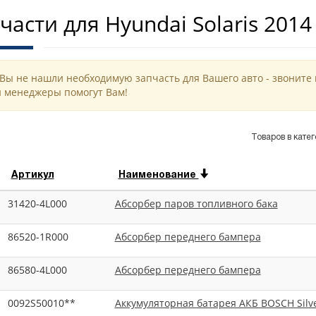
части для Hyundai Solaris 2014
 Вы не нашли необходимую запчасть для Вашего авто - звоните 
 менеджеры помогут Вам!
Товаров в катег
Артикул
Наименование
31420-4L000
Абсорбер паров топливного бака
86520-1R000
Абсорбер переднего бампера
86580-4L000
Абсорбер переднего бампера
0092S50010**
Аккумуляторная батарея АКБ BOSCH Silve