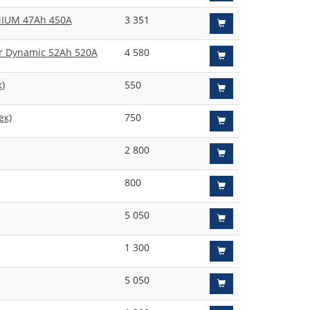
MIUM 47Ah 450A
3 351
r Dynamic 52Ah 520A
4 580
)
550
ек)
750
2 800
800
5 050
1 300
5 050