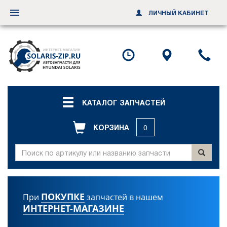
ЛИЧНЫЙ КАБИНЕТ
Переключить
навигацию
Посмотреть
Посмотр
По
график
схему
ил
работы
проезда
за
об
зв
КАТАЛОГ ЗАПЧАСТЕЙ
КОРЗИНА
0
ПОКУПКЕ
При
запчастей в нашем
ИНТЕРНЕТ-МАГАЗИНЕ