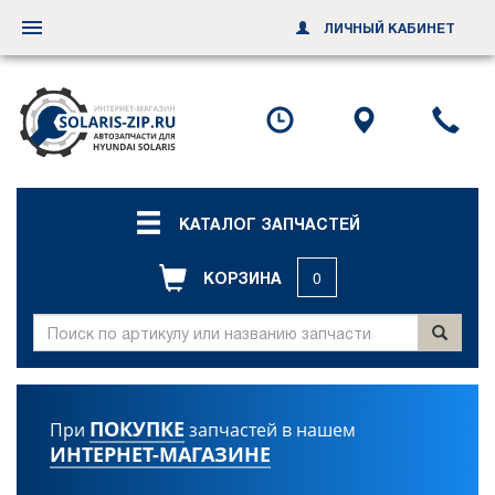
ЛИЧНЫЙ КАБИНЕТ
Переключить
навигацию
Посмотреть
Посмотр
По
график
схему
ил
работы
проезда
за
об
зв
КАТАЛОГ ЗАПЧАСТЕЙ
КОРЗИНА
0
ПОКУПКЕ
При
запчастей в нашем
ИНТЕРНЕТ-МАГАЗИНЕ