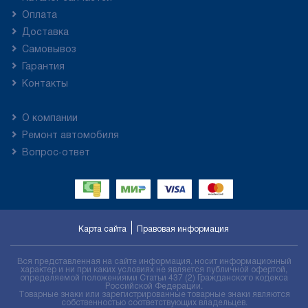
Оплата
Доставка
Самовывоз
Гарантия
Контакты
О компании
Ремонт автомобиля
Вопрос-ответ
Карта сайта
Правовая информация
Вся представленная на сайте информация, носит информационный
характер и ни при каких условиях не является публичной офертой,
определяемой положениями Статьи 437 (2) Гражданского кодекса
Российской Федерации.
Товарные знаки или зарегистрированные товарные знаки являются
собственностью соответствующих владельцев.