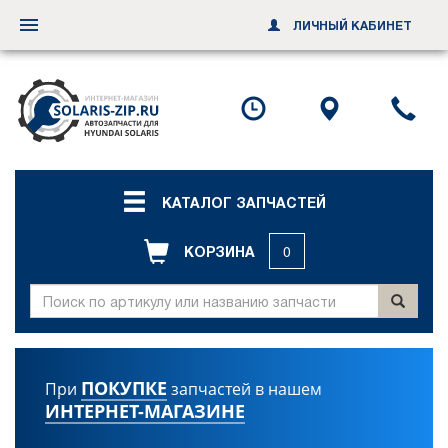
ЛИЧНЫЙ КАБИНЕТ
Переключить
навигацию
Посмотреть
Посмотр
По
график
схему
ил
работы
проезда
за
об
зв
КАТАЛОГ ЗАПЧАСТЕЙ
КОРЗИНА
0
ПОКУПКЕ
При
запчастей в нашем
ИНТЕРНЕТ-МАГАЗИНЕ