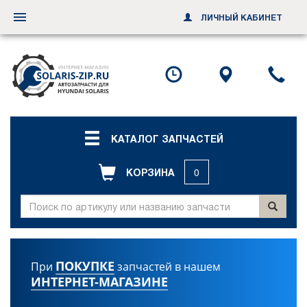
ЛИЧНЫЙ КАБИНЕТ
Переключить
навигацию
Посмотреть
Посмотр
По
график
схему
ил
работы
проезда
за
об
зв
КАТАЛОГ ЗАПЧАСТЕЙ
КОРЗИНА
0
ПОКУПКЕ
При
запчастей в нашем
ИНТЕРНЕТ-МАГАЗИНЕ