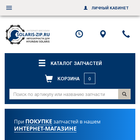
ЛИЧНЫЙ КАБИНЕТ
Переключить
навигацию
Посмотреть
Посмотр
По
график
схему
ил
работы
проезда
за
об
зв
КАТАЛОГ ЗАПЧАСТЕЙ
КОРЗИНА
0
ПОКУПКЕ
При
запчастей в нашем
ИНТЕРНЕТ-МАГАЗИНЕ