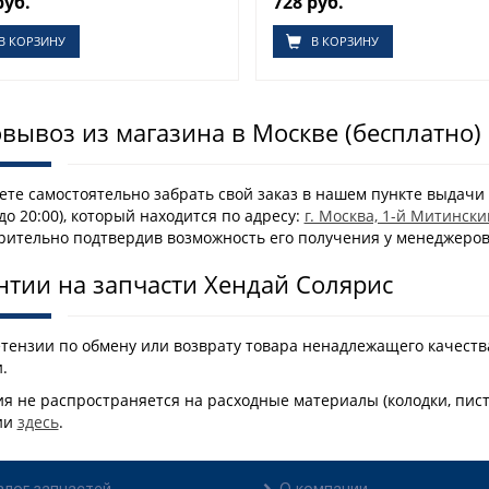
руб.
728 руб.
В КОРЗИНУ
В КОРЗИНУ
вывоз из магазина в Москве (бесплатно)
те самостоятельно забрать свой заказ в нашем пункте выдачи 
 до 20:00), который находится по адресу:
г. Москва, 1-й Митински
рительно подтвердив возможность его получения у менеджеро
нтии на запчасти Хендай Солярис
етензии по обмену или возврату товара ненадлежащего качеств
.
я не распространяется на расходные материалы (колодки, пис
ии
здесь
.
алог запчастей
О компании