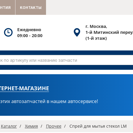
АНТИЯ
КОНТАКТЫ
г. Москва,
Посмотреть
Посмотреть
Ежедневно
1-й Митинский переу
09:00 - 20:00
график
схему
(1-й этаж)
работы
проезда
ТЕРНЕТ-МАГАЗИНЕ
 этих автозапчастей в нашем автосервисе!
вная
Каталог
Химия
Прочее
Спрей для мытья стекол LM