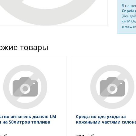
В нашем
Спрей 
(Хендай
км МКАД
в нашем
ожие товары
ство антигель дизель LM
Средство для ухода за
 л на 50литров топлива
кожаными частями салон