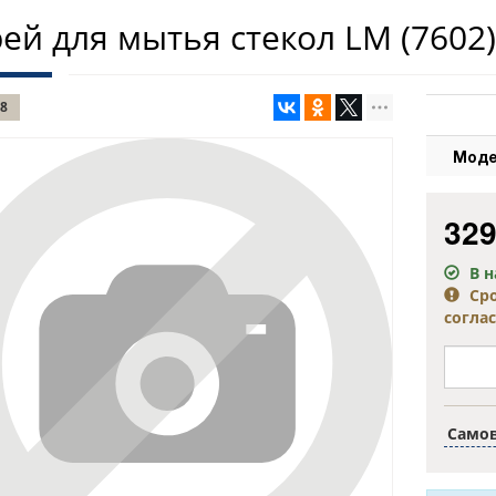
ей для мытья стекол LM
(7602)
8
Моде
32
В 
Ср
согла
Само