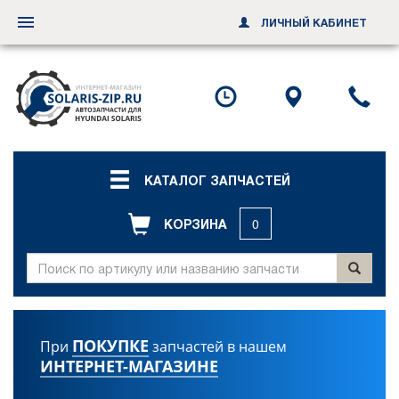
ЛИЧНЫЙ КАБИНЕТ
Переключить
навигацию
Посмотреть
Посмотр
По
график
схему
ил
работы
проезда
за
об
зв
КАТАЛОГ ЗАПЧАСТЕЙ
КОРЗИНА
0
ПОКУПКЕ
При
запчастей в нашем
ИНТЕРНЕТ-МАГАЗИНЕ