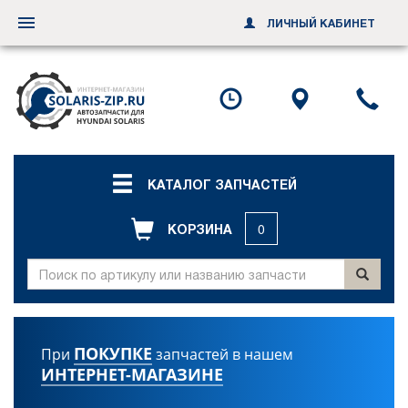
ЛИЧНЫЙ КАБИНЕТ
Переключить
навигацию
Посмотреть
Посмотр
По
график
схему
ил
работы
проезда
за
об
зв
КАТАЛОГ ЗАПЧАСТЕЙ
КОРЗИНА
0
ПОКУПКЕ
При
запчастей в нашем
ИНТЕРНЕТ-МАГАЗИНЕ