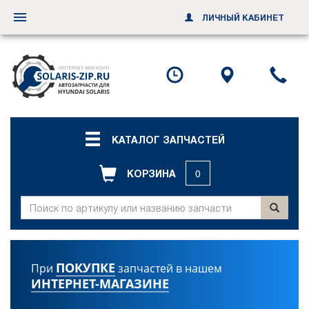
ЛИЧНЫЙ КАБИНЕТ
Переключить
навигацию
Посмотреть
Посмотр
По
график
схему
ил
работы
проезда
за
об
зв
КАТАЛОГ ЗАПЧАСТЕЙ
КОРЗИНА
0
ПОКУПКЕ
При
запчастей в нашем
ИНТЕРНЕТ-МАГАЗИНЕ