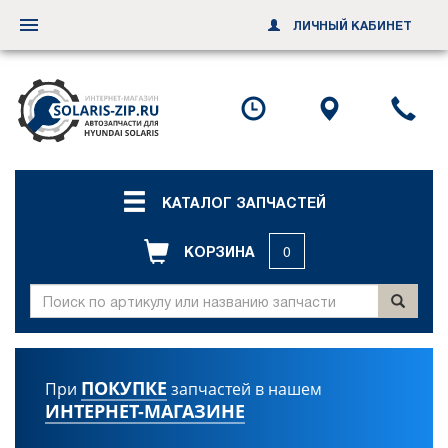
ЛИЧНЫЙ КАБИНЕТ
Переключить
навигацию
Посмотреть
Посмотр
По
график
схему
ил
работы
проезда
за
об
зв
КАТАЛОГ ЗАПЧАСТЕЙ
КОРЗИНА
0
ПОКУПКЕ
При
запчастей в нашем
ИНТЕРНЕТ-МАГАЗИНЕ