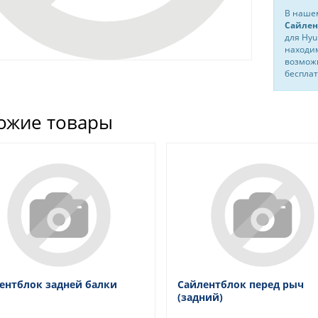
В нашем
Сайлен
для Hyu
находим
возможн
бесплат
ожие товары
ентблок задней балки
Сайлентблок перед рыч
(задний)