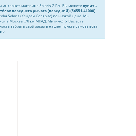
 интернет-магазине Solaris-ZIP.ru Вы можете
купить
тблок переднего рычага (передний) (54551-4L000)
ndai Solaris (Хендай Солярис) по низкой цене. Мы
ся в Москве (70 км МКАД, Митино). У Вас есть
ость забрать свой заказ в нашем пункте самовывоза
но.