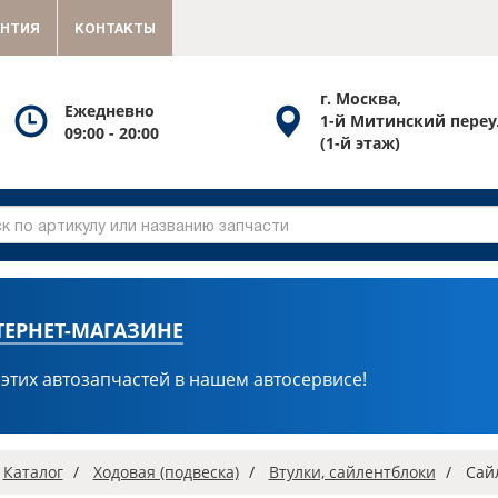
АНТИЯ
КОНТАКТЫ
г. Москва,
Посмотреть
Посмотреть
Ежедневно
1-й Митинский переу
09:00 - 20:00
график
схему
(1-й этаж)
работы
проезда
ТЕРНЕТ-МАГАЗИНЕ
 этих автозапчастей в нашем автосервисе!
вная
Каталог
Ходовая (подвеска)
Втулки, сайлентблоки
Сай