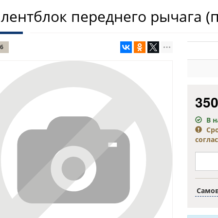
лентблок переднего рычага (
6
35
В 
Ср
согла
Само