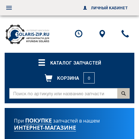
ЛИЧНЫЙ КАБИНЕТ
Переключить
навигацию
Посмотреть
Посмотр
По
график
схему
ил
работы
проезда
за
об
зв
КАТАЛОГ ЗАПЧАСТЕЙ
КОРЗИНА
0
ПОКУПКЕ
При
запчастей в нашем
ИНТЕРНЕТ-МАГАЗИНЕ