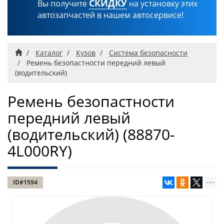
СКИДКУ
Вы получите
на установку этих
автозапчастей в нашем автосервисе!
Главная
Каталог
Кузов
Система безопасности
Ремень безопастности передний левый
(водительский)
Ремень безопастности
передний левый
(водительский)
(88870-
4L000RY)
ID#1594