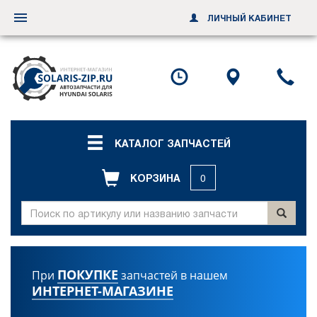
ЛИЧНЫЙ КАБИНЕТ
Переключить
навигацию
Посмотреть
Посмотр
По
график
схему
ил
работы
проезда
за
об
зв
КАТАЛОГ ЗАПЧАСТЕЙ
КОРЗИНА
0
ПОКУПКЕ
При
запчастей в нашем
ИНТЕРНЕТ-МАГАЗИНЕ