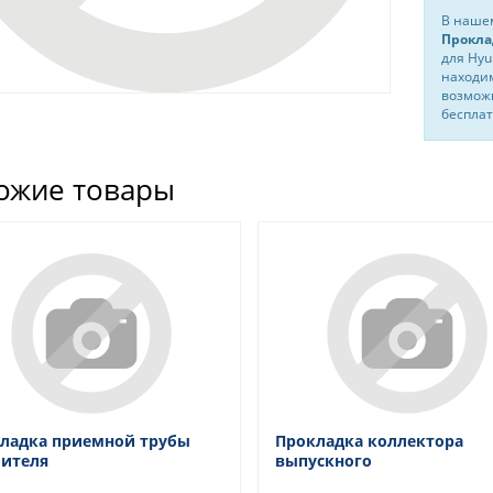
В нашем
Прокла
для Hyu
находим
возможн
бесплат
ожие товары
ладка приемной трубы
Прокладка коллектора
ителя
выпускного