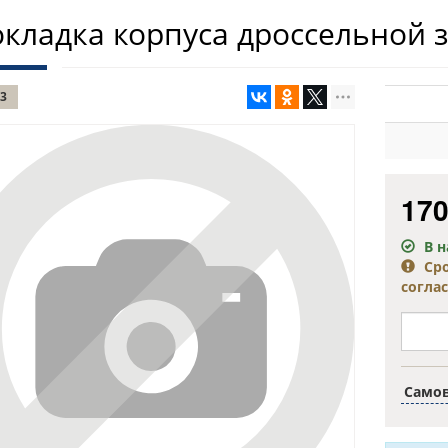
кладка корпуса дроссельной 
3
17
В 
Ср
согла
Само