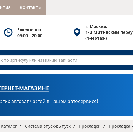
АНТИЯ
КОНТАКТЫ
г. Москва,
Посмотреть
Посмотреть
Ежедневно
1-й Митинский переу
09:00 - 20:00
график
схему
(1-й этаж)
работы
проезда
ТЕРНЕТ-МАГАЗИНЕ
 этих автозапчастей в нашем автосервисе!
вная
Каталог
Система впуск-выпуск
Прокладки
Прокладка 