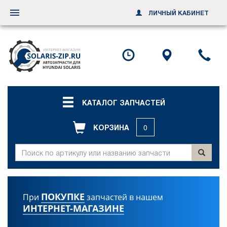
ЛИЧНЫЙ КАБИНЕТ
Переключить
навигацию
Посмотреть
Посмотр
По
график
схему
ил
работы
проезда
за
об
зв
КАТАЛОГ ЗАПЧАСТЕЙ
КОРЗИНА
0
ПОКУПКЕ
При
запчастей в нашем
ИНТЕРНЕТ-МАГАЗИНЕ