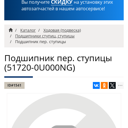
СКИДКУ
Вы получите
на установку этих
автозапчастей в нашем автосервисе!
Главная
Каталог
Ходовая (подвеска)
Подшипники ступиц, ступицы
Подшипник пер. ступицы
Подшипник пер. ступицы
(51720-0U000NG)
ID#1541