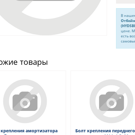
В нашем
Отбойн
(HYDSB
цене. М
есть во
самовыв
ожие товары
 крепления амортизатора
Болт крепления переднего