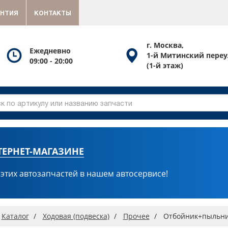
АНТИЯ
КОНТАКТЫ
г. Москва,
Посмотреть
Посмотреть
Ежедневно
1-й Митинский переу
09:00 - 20:00
график
схему
(1-й этаж)
работы
проезда
ТЕРНЕТ-МАГАЗИНЕ
 этих автозапчастей в нашем автосервисе!
вная
Каталог
Ходовая (подвеска)
Прочее
Отбойник+пыльник