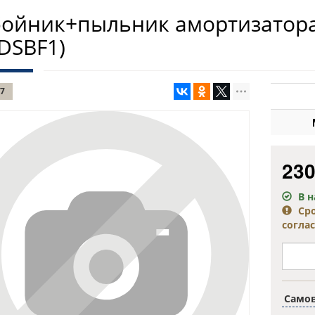
ойник+пыльник амортизатора 
DSBF1)
7
23
В 
Ср
согла
Само