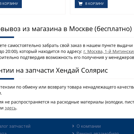
В КОРЗИНУ
В КОРЗИНУ
вывоз из магазина в Москве (бесплатно)
те самостоятельно забрать свой заказ в нашем пункте выдачи 
 до 20:00), который находится по адресу:
г. Москва, 1-й Митински
рительно подтвердив возможность его получения у менеджеро
нтии на запчасти Хендай Солярис
етензии по обмену или возврату товара ненадлежащего качеств
.
я не распространяется на расходные материалы (колодки, пис
ии
здесь
.
алог запчастей
О компании
ата
Ремонт автомобиля