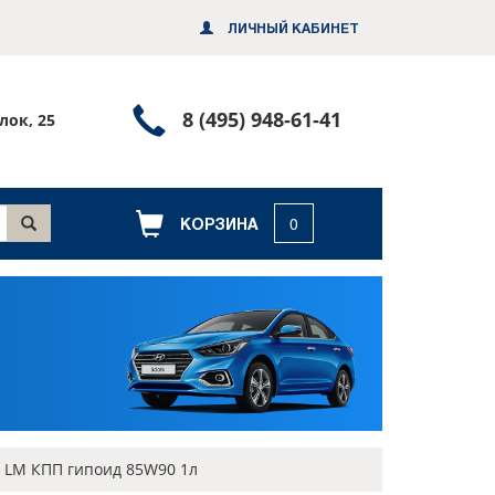
ЛИЧНЫЙ КАБИНЕТ
Позвонить
8 (495) 948-61-41
лок, 25
или
заказать
обратный
КОРЗИНА
0
звонок
 LM КПП гипоид 85W90 1л