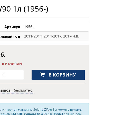
W90 1л
(1956-)
Артикул
1956-
льный год
2011-2014, 2014-2017, 2017-н.в.
б.
т в наличии
В КОРЗИНУ
вывоз
- бесплатно
 интернет-магазине Solaris-ZIP.ru Вы можете
купить
трансм LM КПП гипоид 85W90 1л (1956-)
для Hyundai