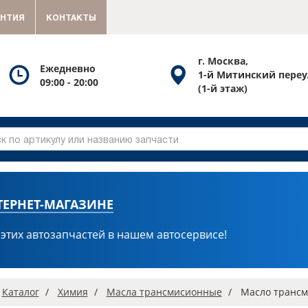
АНТИЯ
КОНТАКТЫ
г. Москва,
Посмотреть
Посмотреть
Ежедневно
1-й Митинский переу
09:00 - 20:00
график
схему
(1-й этаж)
работы
проезда
ТЕРНЕТ-МАГАЗИНЕ
 этих автозапчастей в нашем автосервисе!
вная
Каталог
Химия
Масла трансмисионные
Масло трансм