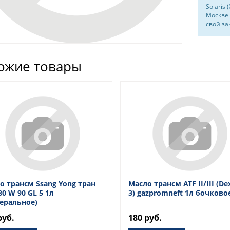
Solaris
Москве 
свой за
ожие товары
о трансм Ssang Yong тран
Масло трансм ATF II/III (De
0 W 90 GL 5 1л
3) gazpromneft 1л бочково
еральное)
руб.
180 руб.