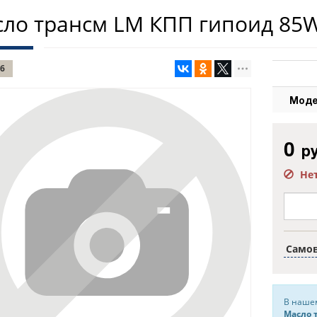
ло трансм LM КПП гипоид 85
6
Моде
0
ру
Не
Само
В нашем
Масло 