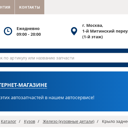
АНТИЯ
КОНТАКТЫ
г. Москва,
Посмотреть
Посмотреть
Ежедневно
1-й Митинский переу
09:00 - 20:00
график
схему
(1-й этаж)
работы
проезда
ТЕРНЕТ-МАГАЗИНЕ
 этих автозапчастей в нашем автосервисе!
вная
Каталог
Кузов
Железо (кузовные детали)
Крыло заднее