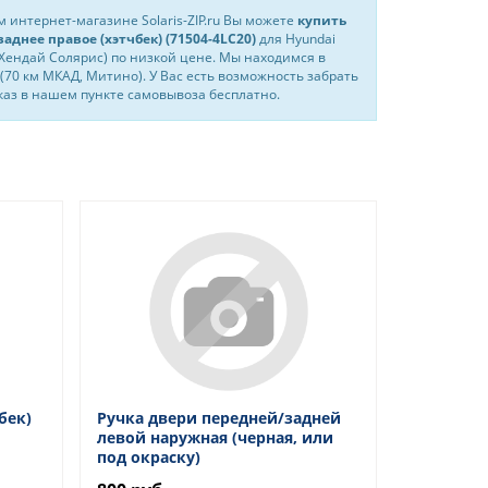
 интернет-магазине Solaris-ZIP.ru Вы можете
купить
аднее правое (хэтчбек) (71504-4LC20)
для Hyundai
 (Хендай Солярис) по низкой цене. Мы находимся в
(70 км МКАД, Митино). У Вас есть возможность забрать
каз в нашем пункте самовывоза бесплатно.
бек)
Ручка двери передней/задней
левой наружная (черная, или
под окраску)