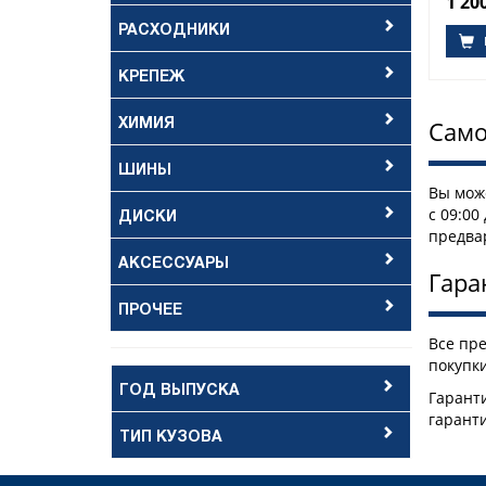
1 20
РАСХОДНИКИ
КРЕПЕЖ
ХИМИЯ
Само
ШИНЫ
Вы може
ДИСКИ
с 09:00
предва
АКСЕССУАРЫ
Гара
ПРОЧЕЕ
Все пр
покупки
ГОД ВЫПУСКА
Гаранти
гарант
ТИП КУЗОВА