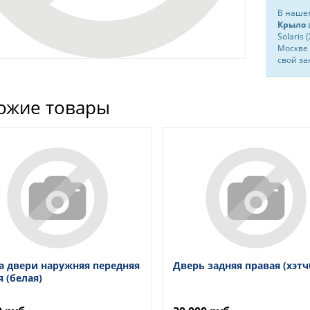
В нашем
Крыло з
Solaris
Москве 
свой за
ожие товары
а двери наружняя передняя
Дверь задняя правая (хэтч
я (белая)