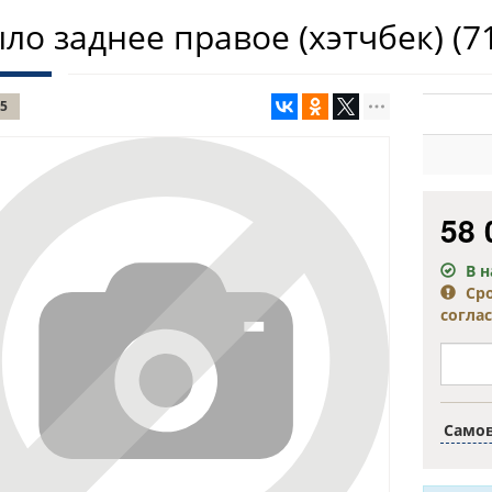
ло заднее правое (хэтчбек)
(7
5
58 
В 
Ср
согла
Само