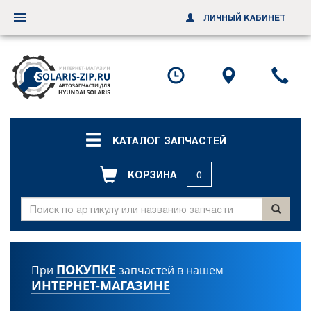
ЛИЧНЫЙ КАБИНЕТ
Переключить
навигацию
Посмотреть
Посмотр
По
график
схему
ил
работы
проезда
за
об
зв
КАТАЛОГ ЗАПЧАСТЕЙ
КОРЗИНА
0
ПОКУПКЕ
При
запчастей в нашем
ИНТЕРНЕТ-МАГАЗИНЕ