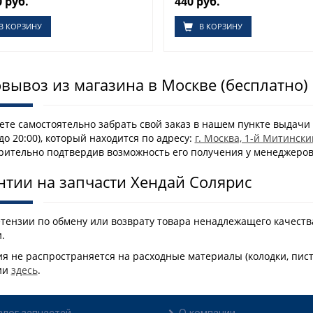
0 руб.
440 руб.
В КОРЗИНУ
В КОРЗИНУ
вывоз из магазина в Москве (бесплатно)
те самостоятельно забрать свой заказ в нашем пункте выдачи 
 до 20:00), который находится по адресу:
г. Москва, 1-й Митински
рительно подтвердив возможность его получения у менеджеро
нтии на запчасти Хендай Солярис
етензии по обмену или возврату товара ненадлежащего качеств
.
я не распространяется на расходные материалы (колодки, пис
ии
здесь
.
алог запчастей
О компании