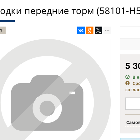
одки передние торм
(58101-H
1
5 3
В 
Ср
согла
Само