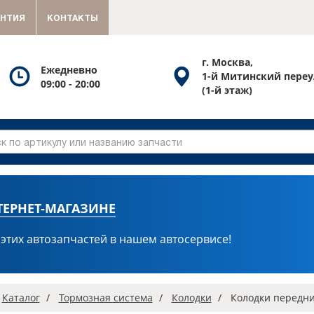
АНТИЯ
КОНТАКТЫ
г. Москва,
Посмотреть
Посмотреть
Ежедневно
1-й Митинский переу
09:00 - 20:00
график
схему
(1-й этаж)
работы
проезда
ТЕРНЕТ-МАГАЗИНЕ
 этих автозапчастей в нашем автосервисе!
вная
Каталог
Тормозная система
Колодки
Колодки передни