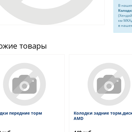
В нашем
Колодк
(Хендай
км МКАД
в нашем
ожие товары
дки передние торм
Колодки задние торм.диск
AMD