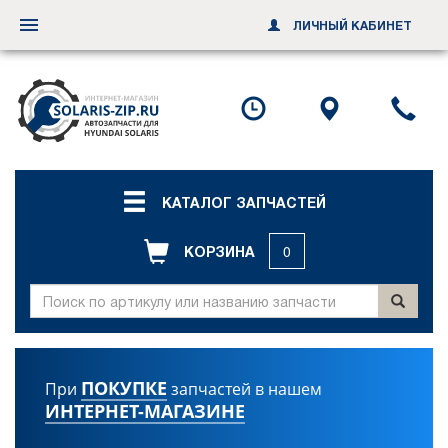
ЛИЧНЫЙ КАБИНЕТ
Переключить
навигацию
Посмотреть
Посмотр
По
график
схему
ил
работы
проезда
за
об
зв
КАТАЛОГ ЗАПЧАСТЕЙ
КОРЗИНА
0
ПОКУПКЕ
При
запчастей в нашем
ИНТЕРНЕТ-МАГАЗИНЕ