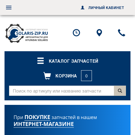
ЛИЧНЫЙ КАБИНЕТ
Переключить
навигацию
Посмотреть
Посмотр
По
график
схему
ил
работы
проезда
за
об
зв
КАТАЛОГ ЗАПЧАСТЕЙ
КОРЗИНА
0
ПОКУПКЕ
При
запчастей в нашем
ИНТЕРНЕТ-МАГАЗИНЕ