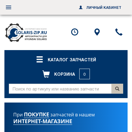
ЛИЧНЫЙ КАБИНЕТ
Переключить
навигацию
Посмотреть
Посмотр
По
график
схему
ил
работы
проезда
за
об
зв
КАТАЛОГ ЗАПЧАСТЕЙ
КОРЗИНА
0
ПОКУПКЕ
При
запчастей в нашем
ИНТЕРНЕТ-МАГАЗИНЕ