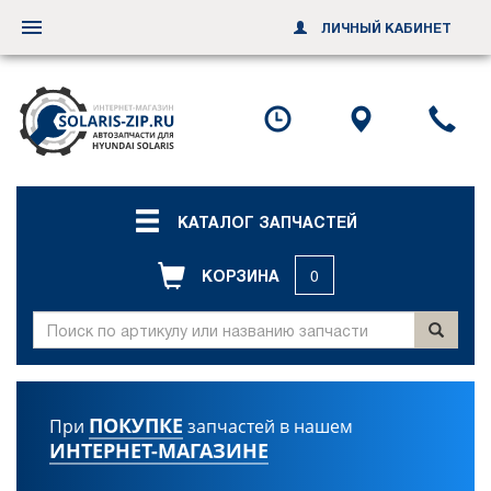
ЛИЧНЫЙ КАБИНЕТ
Переключить
навигацию
Посмотреть
Посмотр
По
график
схему
ил
работы
проезда
за
об
зв
КАТАЛОГ ЗАПЧАСТЕЙ
КОРЗИНА
0
ПОКУПКЕ
При
запчастей в нашем
ИНТЕРНЕТ-МАГАЗИНЕ