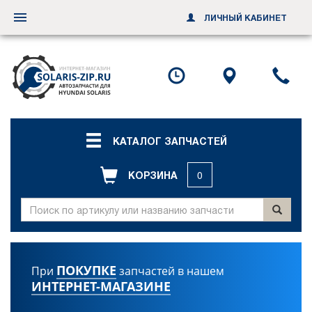
ЛИЧНЫЙ КАБИНЕТ
Переключить
навигацию
Посмотреть
Посмотр
По
график
схему
ил
работы
проезда
за
об
зв
КАТАЛОГ ЗАПЧАСТЕЙ
КОРЗИНА
0
ПОКУПКЕ
При
запчастей в нашем
ИНТЕРНЕТ-МАГАЗИНЕ