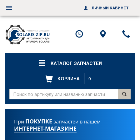
ЛИЧНЫЙ КАБИНЕТ
Переключить
навигацию
Посмотреть
Посмотр
По
график
схему
ил
работы
проезда
за
об
зв
КАТАЛОГ ЗАПЧАСТЕЙ
КОРЗИНА
0
ПОКУПКЕ
При
запчастей в нашем
ИНТЕРНЕТ-МАГАЗИНЕ