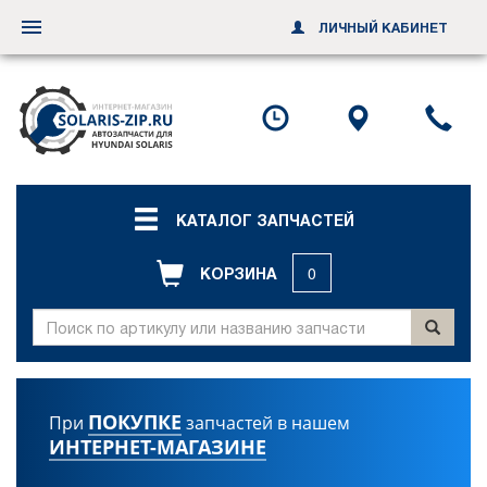
ЛИЧНЫЙ КАБИНЕТ
Переключить
навигацию
Посмотреть
Посмотр
По
график
схему
ил
работы
проезда
за
об
зв
КАТАЛОГ ЗАПЧАСТЕЙ
КОРЗИНА
0
ПОКУПКЕ
При
запчастей в нашем
ИНТЕРНЕТ-МАГАЗИНЕ